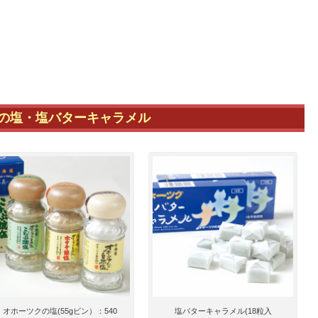
の塩・塩バターキャラメル
オホーツクの塩(55gビン）：540
塩バターキャラメル(18粒入