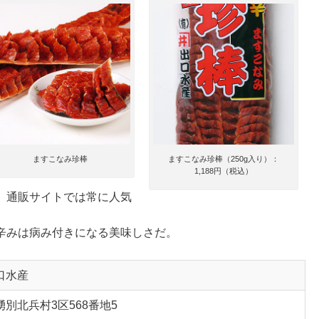
ますこなみ珍棒
ますこなみ珍棒（250g入り）：
1,188円（税込）
、通販サイトでは常に人気
辛みは病み付きになる美味しさだ。
口水産
別北兵村3区568番地5