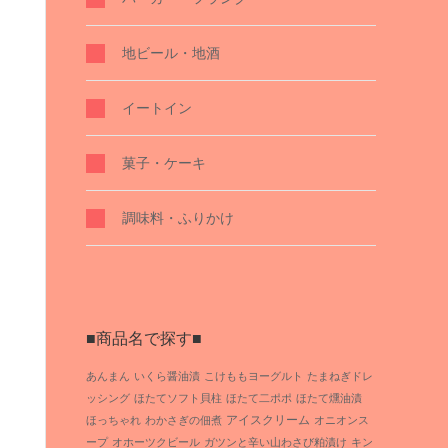
地ビール・地酒
イートイン
菓子・ケーキ
調味料・ふりかけ
■商品名で探す■
あんまん
いくら醤油漬
こけももヨーグルト
たまねぎドレ
ッシング
ほたてソフト貝柱
ほたて二ポポ
ほたて燻油漬
アイスクリーム
ほっちゃれ
わかさぎの佃煮
オニオンス
ープ
オホーツクビール
ガツンと辛い山わさび粕漬け
キン