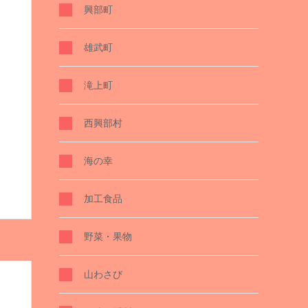
興部町
雄武町
滝上町
西興部村
海の幸
加工食品
野菜・果物
山わさび