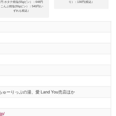
円 ホタテ焼塩(55gビン）：648円
り）：130円(税込）
こんぶ焼塩(55gビン）：540円(い
ずれも税込）
ゅーりっぷの湯、愛 Land You売店ほか
jp/