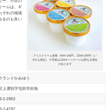
リー、小豆の
リームは、ギ
れぞれの地域
みるのも良い
アイスクリーム各種：60ml 160円、120ml 260円（い
ずれも税込） ※写真は120ml パッケージは異なる場合
があります
クランドかみゆう
町上湧別字屯田市街地
6-2-2963
6-2-4797