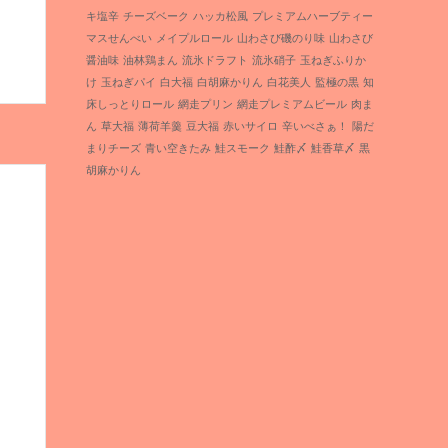
キ塩辛
チーズベーク
ハッカ松風
プレミアムハーブティー
マスせんべい
メイプルロール
山わさび磯のり味
山わさび
醤油味
油林鶏まん
流氷ドラフト
流氷硝子
玉ねぎふりか
け
玉ねぎパイ
白大福
白胡麻かりん
白花美人
監極の黒
知
床しっとりロール
網走プリン
網走プレミアムビール
肉ま
ん
草大福
薄荷羊羹
豆大福
赤いサイロ
辛いべさぁ！
陽だ
まりチーズ
青い空きたみ
鮭スモーク
鮭酢〆
鮭香草〆
黒
胡麻かりん