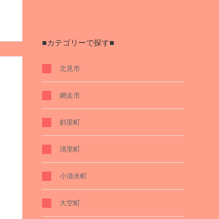
■カテゴリーで探す■
北見市
網走市
斜里町
清里町
小清水町
大空町