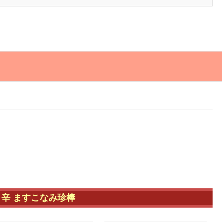
リ辛 ますこなみ珍棒