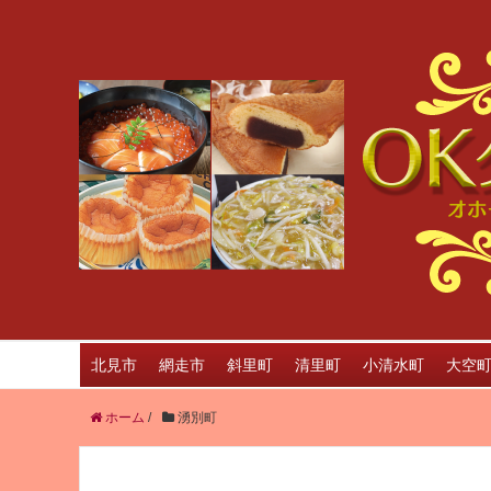
北見市
網走市
斜里町
清里町
小清水町
大空
ホーム
/
湧別町