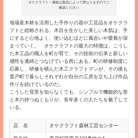
オケクラフト：価格は製品によって異なりますのでご
確認ください
地場産木材を活用した手作りの器や工芸品をオケクラ
フトと総称される。木目を生かした美しい木肌は、手
にすると心地よく、使い込むほどに風合いや愛着が深
まっていく。 オケクラフトの最大の特徴は、こうし
た木工品の職人を町が育て、その技術の伝承と新しい
感性を連綿とつなげている所にある。町の研修制度に
応募し、研修を積んだ木工クラフトマンが、その後も
置戸町で暮らしそれぞれが自分の工房を立ち上げ作品
作りを続けているのだ。
こうした背景を知らなくても、シンプルで機能的な形
と木の持つぬくもりが、長年多くの人たちを魅了して
いる。
店 名
オケクラフト森林工芸センター