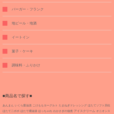
バーガー・フランク
地ビール・地酒
イートイン
菓子・ケーキ
調味料・ふりかけ
■商品名で探す■
あんまん
いくら醤油漬
こけももヨーグルト
たまねぎドレッシング
ほたてソフト貝柱
アイスクリーム
ほたて二ポポ
ほたて燻油漬
ほっちゃれ
わかさぎの佃煮
オニオンス