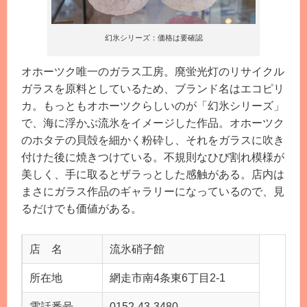
幻氷シリーズ：価格は要確認
オホーツク唯一のガラス工房。廃蛍光灯のリサイクル
ガラスを原料としているため、ブランド名はエコピリ
カ。もっともオホーツクらしいのが「幻氷シリーズ」
で、海に浮かぶ流氷をイメージした作品。オホーツク
のホタテの貝殻を細かく粉砕し、それをガラスに吹き
付けた後に焼きつけている。不規則なひび割れ模様が
美しく、手に取るとザラっとした感触がある。店内は
まさにガラス作品のギャラリーになっているので、見
るだけでも価値がある。
店 名
流氷硝子館
所在地
網走市南4条東6丁目2-1
電話番号
0152-43-3480