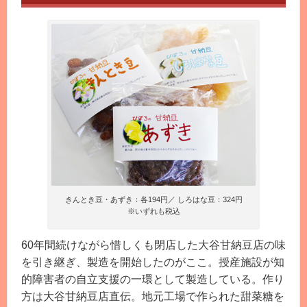
きんとき豆・あずき：各194円／ しろはな豆：324円
※いずれも税込
60年間続けながら惜しくも閉店した大谷甘納豆店の味
を引き継ぎ、製造を開始したのがここ。授産施設が知
的障害者の自立支援の一環として製造している。作り
方は大谷甘納豆店直伝。地元工場で作られた甜菜糖を