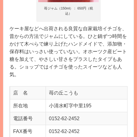
苺ジャム（150ml）： 650円（税
込）
ケーキ屋などへ出荷される良質な自家栽培イチゴを、
昔からの方法でジャムにしている。ひと鍋ずつ時間を
かけて木べらで練り上げたハンドメイドで、添加物・
保存料はいっさい使っていない。オホーツク産ビート
糖を加えて、やさしい甘さをプラスしたタイプもあ
る。ショップではイチゴを使ったスイーツなども人
気。
店 名
苺の丘こうも
所在地
小清水町字中里195
電話番号
0152-62-2452
FAX番号
0152-62-2452