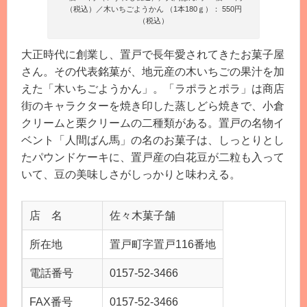
（税込）／木いちごようかん （1本180ｇ）： 550円
（税込）
大正時代に創業し、置戸で長年愛されてきたお菓子屋
さん。その代表銘菓が、地元産の木いちごの果汁を加
えた「木いちごようかん」。「ラポラとポラ」は商店
街のキャラクターを焼き印した蒸しどら焼きで、小倉
クリームと栗クリームの二種類がある。置戸の名物イ
ベント「人間ばん馬」の名のお菓子は、しっとりとし
たパウンドケーキに、置戸産の白花豆が二粒も入って
いて、豆の美味しさがしっかりと味わえる。
店 名
佐々木菓子舗
所在地
置戸町字置戸116番地
電話番号
0157-52-3466
FAX番号
0157-52-3466