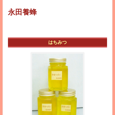
永田養蜂
はちみつ